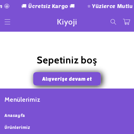
İçeriğe
m 🤩
🚚 Ücretsiz Kargo 🚚
⭐ Yüzlerce Mutlu
atla
Kiyoji
Sepet
Sepetiniz boş
Alışverişe devam et
Menülerimiz
Anasayfa
Ürünlerimiz